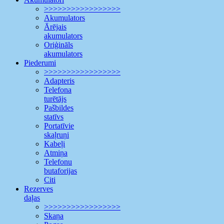
>>>>>>>>>>>>>>>>>
Akumulators
Ārējais
akumulators
Oriģināls
akumulators
Piederumi
>>>>>>>>>>>>>>>>>
Adapteris
Telefona
turētājs
Pašbildes
statīvs
Portatīvie
skaļruņi
Kabeļi
Atmiņa
Telefonu
butaforijas
Citi
Rezerves
daļas
>>>>>>>>>>>>>>>>>
Skaņa