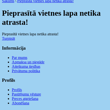
Sākums
\
Pieprasītā vietnes lapa netika atrasta!
Pieprasītā vietnes lapa netika
atrasta!
Pieprasītā vietnes lapa netika atrasta!
Turpināt
Informācija
Par mums
Apmaksa un piegāde
Atteikuma tiesības
Privātuma politika
Profils
Profils
Pasūtījumu vēsture
Preces atgriešana
Abonēšana