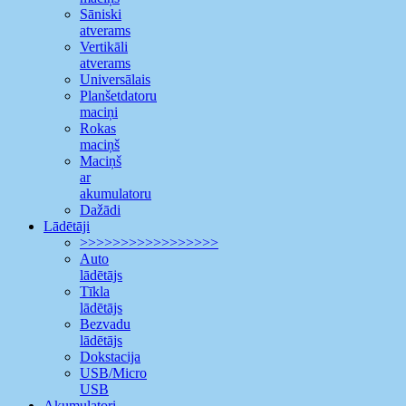
Sāniski
atverams
Vertikāli
atverams
Universālais
Planšetdatoru
maciņi
Rokas
maciņš
Maciņš
ar
akumulatoru
Dažādi
Lādētāji
>>>>>>>>>>>>>>>>>
Auto
lādētājs
Tīkla
lādētājs
Bezvadu
lādētājs
Dokstacija
USB/Micro
USB
Akumulatori