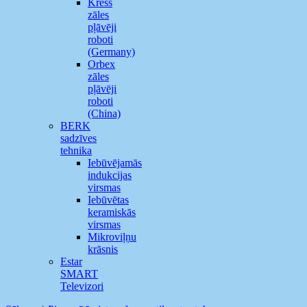
Kress
zāles
pļāvēji
roboti
(Germany)
Orbex
zāles
pļāvēji
roboti
(China)
BERK
sadzīves
tehnika
Iebūvējamās
indukcijas
virsmas
Iebūvētas
keramiskās
virsmas
Mikroviļņu
krāsnis
Estar
SMART
Televizori