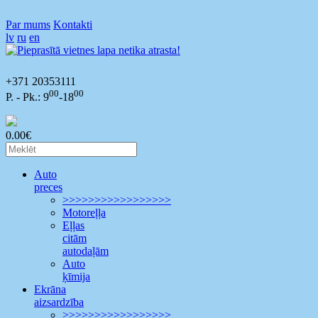
Par mums
Kontakti
lv
ru
en
+371 20353111
00
00
P. - Pk.: 9
-18
0.00€
Auto
preces
>>>>>>>>>>>>>>>>>
Motoreļļa
Eļļas
citām
autodaļām
Auto
ķīmija
Ekrāna
aizsardzība
>>>>>>>>>>>>>>>>>