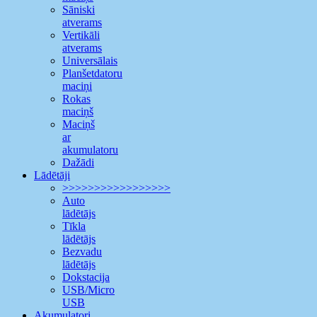
Sāniski
atverams
Vertikāli
atverams
Universālais
Planšetdatoru
maciņi
Rokas
maciņš
Maciņš
ar
akumulatoru
Dažādi
Lādētāji
>>>>>>>>>>>>>>>>>
Auto
lādētājs
Tīkla
lādētājs
Bezvadu
lādētājs
Dokstacija
USB/Micro
USB
Akumulatori