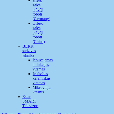
Kress
zāles
pļāvēji
roboti
(Germany)
Orbex
zāles
pļāvēji
roboti
(China)
BERK
sadzīves
tehnika
Iebūvējamās
indukcijas
virsmas
Iebūvētas
keramiskās
virsmas
Mikroviļņu
krāsnis
Estar
SMART
Televizori