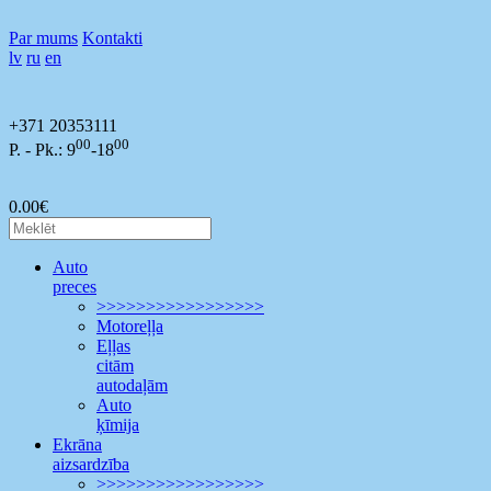
Par mums
Kontakti
lv
ru
en
+371 20353111
00
00
P. - Pk.: 9
-18
0.00€
Auto
preces
>>>>>>>>>>>>>>>>>
Motoreļļa
Eļļas
citām
autodaļām
Auto
ķīmija
Ekrāna
aizsardzība
>>>>>>>>>>>>>>>>>