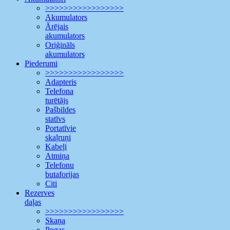
>>>>>>>>>>>>>>>>>
Akumulators
Ārējais
akumulators
Oriģināls
akumulators
Piederumi
>>>>>>>>>>>>>>>>>
Adapteris
Telefona
turētājs
Pašbildes
statīvs
Portatīvie
skaļruņi
Kabeļi
Atmiņa
Telefonu
butaforijas
Citi
Rezerves
daļas
>>>>>>>>>>>>>>>>>
Skaņa
Pogas