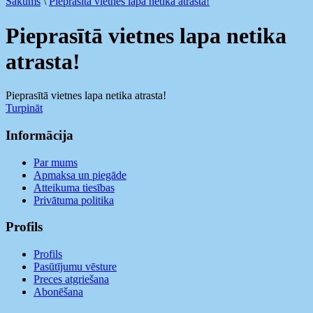
Sākums
\
Pieprasītā vietnes lapa netika atrasta!
Pieprasītā vietnes lapa netika
atrasta!
Pieprasītā vietnes lapa netika atrasta!
Turpināt
Informācija
Par mums
Apmaksa un piegāde
Atteikuma tiesības
Privātuma politika
Profils
Profils
Pasūtījumu vēsture
Preces atgriešana
Abonēšana