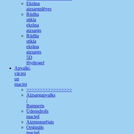
Ekrāna
aizsargplēves
Rūdīta
stikla
ekrāna
aizsargs
Rūdīta
stikla
ekrāna
aizsargs
5D
Hydrogel
Apvalki,
vāciņi
un
maciņi
>>>>>>>>>>>>>>>>>
Aizsargapvalks
/
Bamperis
Ūdensdrošs
maciņš
Aizmugurējais
Oriģināls
maciņš