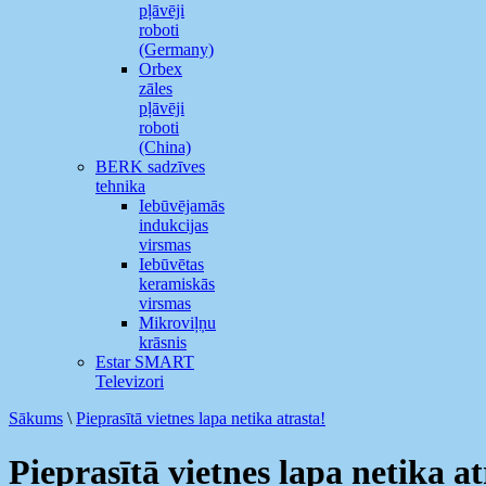
pļāvēji
roboti
(Germany)
Orbex
zāles
pļāvēji
roboti
(China)
BERK sadzīves
tehnika
Iebūvējamās
indukcijas
virsmas
Iebūvētas
keramiskās
virsmas
Mikroviļņu
krāsnis
Estar SMART
Televizori
Sākums
\
Pieprasītā vietnes lapa netika atrasta!
Pieprasītā vietnes lapa netika at