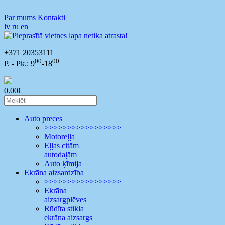
Par mums
Kontakti
lv
ru
en
+371 20353111
00
00
P. - Pk.: 9
-18
0.00€
Auto preces
>>>>>>>>>>>>>>>>>
Motoreļļa
Eļļas citām
autodaļām
Auto ķīmija
Ekrāna aizsardzība
>>>>>>>>>>>>>>>>>
Ekrāna
aizsargplēves
Rūdīta stikla
ekrāna aizsargs