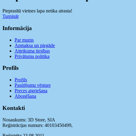
Pieprasītā vietnes lapa netika atrasta!
Turpināt
Informācija
Par mums
Apmaksa un piegāde
Atteikuma tiesības
Privātuma politika
Profils
Profils
Pasūtījumu vēsture
Preces atgriešana
Abonēšana
Kontakti
Nosaukums: 3D Store, SIA
Reģistrācijas numurs: 40103450499
,
Reģistrēta 23.08.2011