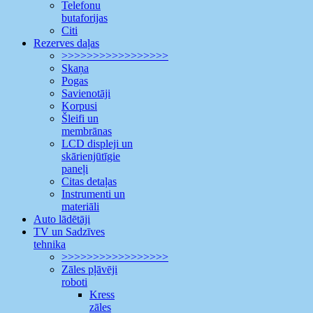
Telefonu
butaforijas
Citi
Rezerves daļas
>>>>>>>>>>>>>>>>>
Skaņa
Pogas
Savienotāji
Korpusi
Šleifi un
membrānas
LCD displeji un
skārienjūtīgie
paneļi
Citas detaļas
Instrumenti un
materiāli
Auto lādētāji
TV un Sadzīves
tehnika
>>>>>>>>>>>>>>>>>
Zāles pļāvēji
roboti
Kress
zāles