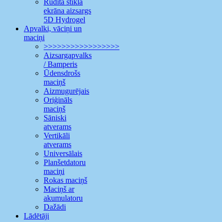
Rūdīta stikla
ekrāna aizsargs
5D Hydrogel
Apvalki, vāciņi un
maciņi
>>>>>>>>>>>>>>>>>
Aizsargapvalks
/ Bamperis
Ūdensdrošs
maciņš
Aizmugurējais
Oriģināls
maciņš
Sāniski
atverams
Vertikāli
atverams
Universālais
Planšetdatoru
maciņi
Rokas maciņš
Maciņš ar
akumulatoru
Dažādi
Lādētāji