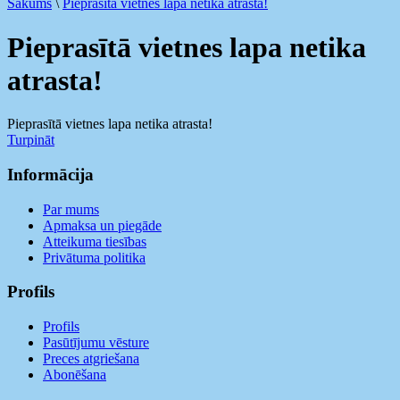
Sākums
\
Pieprasītā vietnes lapa netika atrasta!
Pieprasītā vietnes lapa netika
atrasta!
Pieprasītā vietnes lapa netika atrasta!
Turpināt
Informācija
Par mums
Apmaksa un piegāde
Atteikuma tiesības
Privātuma politika
Profils
Profils
Pasūtījumu vēsture
Preces atgriešana
Abonēšana