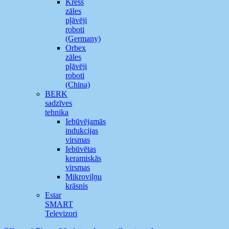
Kress
zāles
pļāvēji
roboti
(Germany)
Orbex
zāles
pļāvēji
roboti
(China)
BERK
sadzīves
tehnika
Iebūvējamās
indukcijas
virsmas
Iebūvētas
keramiskās
virsmas
Mikroviļņu
krāsnis
Estar
SMART
Televizori