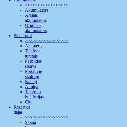
>>>>>>>>>>>>>>>>>
Akumulators
Ārējais
akumulators
Oriģināls
akumulators
Piederumi
>>>>>>>>>>>>>>>>>
Adapteris
Telefona
turētājs
Pašbildes
statīvs
Portatīvie
skaļruņi
Kabeļi
Atmiņa
Telefonu
butaforijas
Citi
Rezerves
daļas
>>>>>>>>>>>>>>>>>
Skaņa