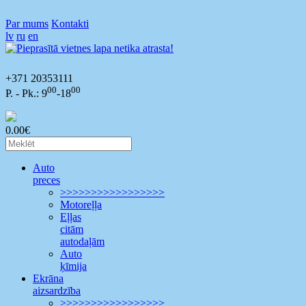
Par mums
Kontakti
lv
ru
en
+371 20353111
00
00
P. - Pk.: 9
-18
0.00€
Auto
preces
>>>>>>>>>>>>>>>>>
Motoreļļa
Eļļas
citām
autodaļām
Auto
ķīmija
Ekrāna
aizsardzība
>>>>>>>>>>>>>>>>>