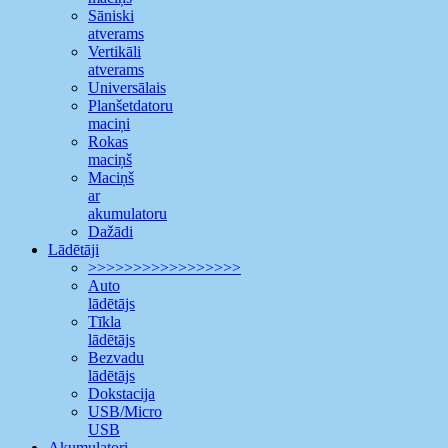
Sāniski
atverams
Vertikāli
atverams
Universālais
Planšetdatoru
maciņi
Rokas
maciņš
Maciņš
ar
akumulatoru
Dažādi
Lādētāji
>>>>>>>>>>>>>>>>>
Auto
lādētājs
Tīkla
lādētājs
Bezvadu
lādētājs
Dokstacija
USB/Micro
USB
Akumulatori