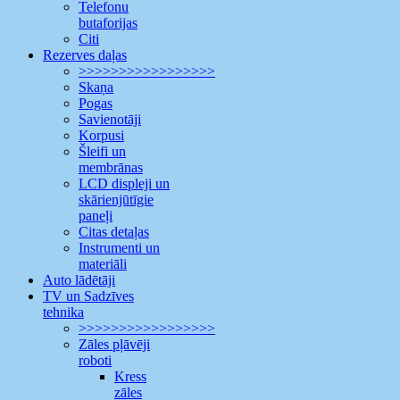
Telefonu
butaforijas
Citi
Rezerves daļas
>>>>>>>>>>>>>>>>>
Skaņa
Pogas
Savienotāji
Korpusi
Šleifi un
membrānas
LCD displeji un
skārienjūtīgie
paneļi
Citas detaļas
Instrumenti un
materiāli
Auto lādētāji
TV un Sadzīves
tehnika
>>>>>>>>>>>>>>>>>
Zāles pļāvēji
roboti
Kress
zāles