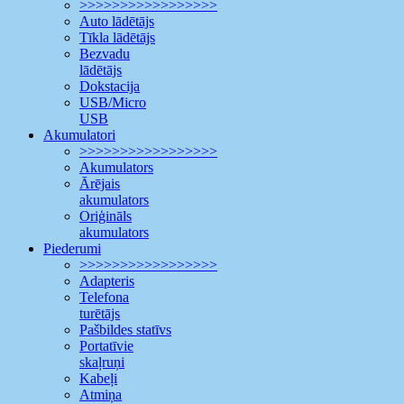
>>>>>>>>>>>>>>>>>
Auto lādētājs
Tīkla lādētājs
Bezvadu
lādētājs
Dokstacija
USB/Micro
USB
Akumulatori
>>>>>>>>>>>>>>>>>
Akumulators
Ārējais
akumulators
Oriģināls
akumulators
Piederumi
>>>>>>>>>>>>>>>>>
Adapteris
Telefona
turētājs
Pašbildes statīvs
Portatīvie
skaļruņi
Kabeļi
Atmiņa