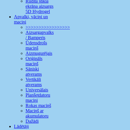
Rūdīta stikla
ekrāna aizsargs
5D Hydrogel
Apvalki, vāciņi un
maciņi
>>>>>>>>>>>>>>>>>
Aizsargapvalks
/ Bamperis
Ūdensdrošs
maciņš
Aizmugurējais
Oriģināls
maciņš
Sāniski
atverams
Vertikāli
atverams
Universālais
Planšetdatoru
maciņi
Rokas maciņš
Maciņš ar
akumulatoru
Dažādi
Lādētāji