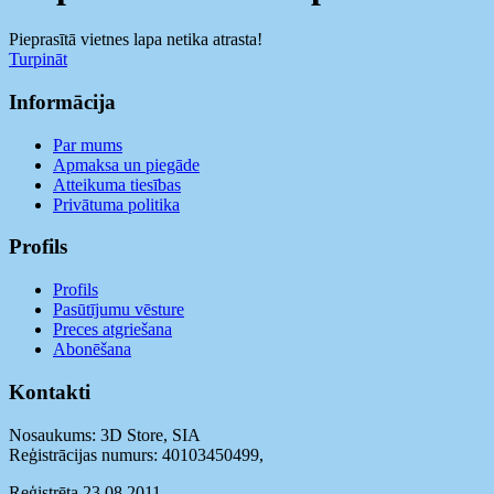
Pieprasītā vietnes lapa netika atrasta!
Turpināt
Informācija
Par mums
Apmaksa un piegāde
Atteikuma tiesības
Privātuma politika
Profils
Profils
Pasūtījumu vēsture
Preces atgriešana
Abonēšana
Kontakti
Nosaukums: 3D Store, SIA
Reģistrācijas numurs: 40103450499
,
Reģistrēta 23.08.2011