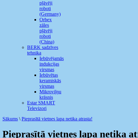
pļāvēji
roboti
(Germany)
Orbex
zāles
pļāvēji
roboti
(China)
BERK sadzīves
tehnika
Iebūvējamās
indukcijas
virsmas
Iebūvētas
keramiskās
virsmas
Mikroviļņu
krāsnis
Estar SMART
Televizori
Sākums
\
Pieprasītā vietnes lapa netika atrasta!
Pieprasītā vietnes lapa netika at