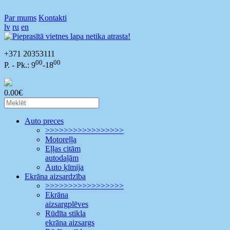
Par mums
Kontakti
lv
ru
en
+371 20353111
00
00
P. - Pk.: 9
-18
0.00€
Auto preces
>>>>>>>>>>>>>>>>>
Motoreļļa
Eļļas citām
autodaļām
Auto ķīmija
Ekrāna aizsardzība
>>>>>>>>>>>>>>>>>
Ekrāna
aizsargplēves
Rūdīta stikla
ekrāna aizsargs