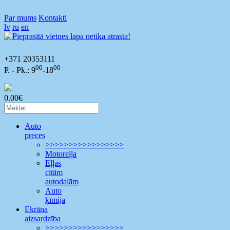
Par mums
Kontakti
lv
ru
en
+371 20353111
00
00
P. - Pk.: 9
-18
0.00€
Auto
preces
>>>>>>>>>>>>>>>>>
Motoreļļa
Eļļas
citām
autodaļām
Auto
ķīmija
Ekrāna
aizsardzība
>>>>>>>>>>>>>>>>>