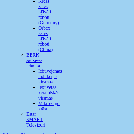
Kress
zāles
pļāvēji
roboti
(Germany)
Orbex
zāles
pļāvēji
roboti
(China)
BERK
sadzīves
tehnika
Iebūvējamās
indukcijas
virsmas
Iebūvētas
keramiskās
virsmas
Mikroviļņu
krāsnis
Estar
SMART
Televizori