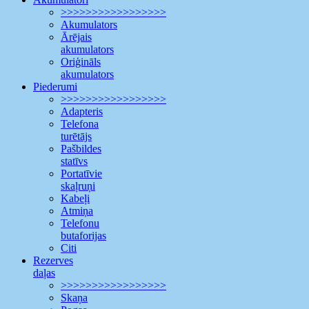
>>>>>>>>>>>>>>>>>
Akumulators
Ārējais
akumulators
Oriģināls
akumulators
Piederumi
>>>>>>>>>>>>>>>>>
Adapteris
Telefona
turētājs
Pašbildes
statīvs
Portatīvie
skaļruņi
Kabeļi
Atmiņa
Telefonu
butaforijas
Citi
Rezerves
daļas
>>>>>>>>>>>>>>>>>
Skaņa