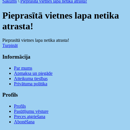
Sākums
\
Pieprasītā vietnes lapa netika atrasta!
Pieprasītā vietnes lapa netika
atrasta!
Pieprasītā vietnes lapa netika atrasta!
Turpināt
Informācija
Par mums
Apmaksa un piegāde
Atteikuma tiesības
Privātuma politika
Profils
Profils
Pasūtījumu vēsture
Preces atgriešana
Abonēšana