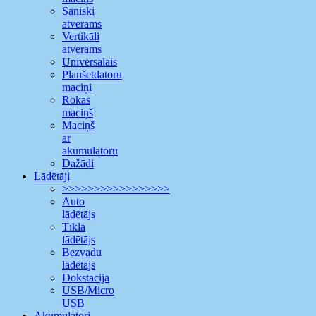
Sāniski
atverams
Vertikāli
atverams
Universālais
Planšetdatoru
maciņi
Rokas
maciņš
Maciņš
ar
akumulatoru
Dažādi
Lādētāji
>>>>>>>>>>>>>>>>>
Auto
lādētājs
Tīkla
lādētājs
Bezvadu
lādētājs
Dokstacija
USB/Micro
USB
Akumulatori