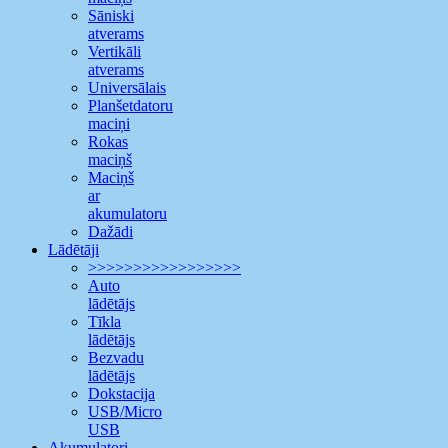
Sāniski
atverams
Vertikāli
atverams
Universālais
Planšetdatoru
maciņi
Rokas
maciņš
Maciņš
ar
akumulatoru
Dažādi
Lādētāji
>>>>>>>>>>>>>>>>>
Auto
lādētājs
Tīkla
lādētājs
Bezvadu
lādētājs
Dokstacija
USB/Micro
USB
Akumulatori