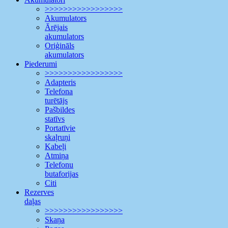
>>>>>>>>>>>>>>>>>
Akumulators
Ārējais
akumulators
Oriģināls
akumulators
Piederumi
>>>>>>>>>>>>>>>>>
Adapteris
Telefona
turētājs
Pašbildes
statīvs
Portatīvie
skaļruņi
Kabeļi
Atmiņa
Telefonu
butaforijas
Citi
Rezerves
daļas
>>>>>>>>>>>>>>>>>
Skaņa