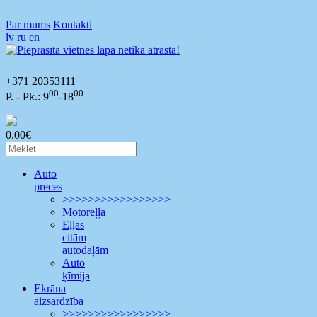
Par mums
Kontakti
lv
ru
en
+371 20353111
00
00
P. - Pk.: 9
-18
0.00€
Auto
preces
>>>>>>>>>>>>>>>>>
Motoreļļa
Eļļas
citām
autodaļām
Auto
ķīmija
Ekrāna
aizsardzība
>>>>>>>>>>>>>>>>>