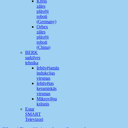
Kress
zāles
pļāvēji
roboti
(Germany)
Orbex
zāles
pļāvēji
roboti
(China)
BERK
sadzīves
tehnika
Iebūvējamās
indukcijas
virsmas
Iebūvētas
keramiskās
virsmas
Mikroviļņu
krāsnis
Estar
SMART
Televizori