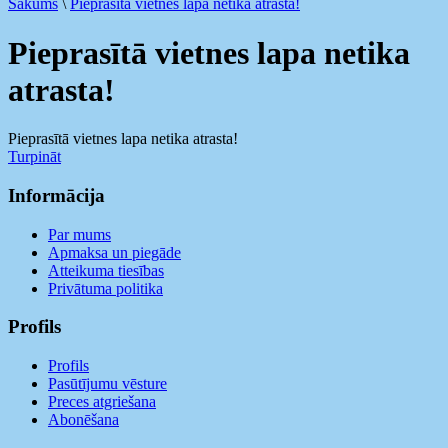
Sākums
\
Pieprasītā vietnes lapa netika atrasta!
Pieprasītā vietnes lapa netika
atrasta!
Pieprasītā vietnes lapa netika atrasta!
Turpināt
Informācija
Par mums
Apmaksa un piegāde
Atteikuma tiesības
Privātuma politika
Profils
Profils
Pasūtījumu vēsture
Preces atgriešana
Abonēšana